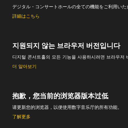
デジタル・コンサートホールの全ての機能をご利用いた
詳細はこちら
지원되지 않는 브라우저 버전입니다
디지털 콘서트홀의 모든 기능을 사용하시려면 브라우저 
더 알아보기
抱歉，您当前的浏览器版本过低
请更新您的浏览器，以便使用数字音乐厅的所有功能。
了解更多