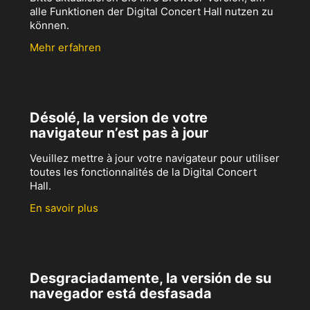
alle Funktionen der Digital Concert Hall nutzen zu
können.
Mehr erfahren
Désolé, la version de votre
navigateur n’est pas à jour
Veuillez mettre à jour votre navigateur pour utiliser
toutes les fonctionnalités de la Digital Concert
Hall.
En savoir plus
Desgraciadamente, la versión de su
navegador está desfasada