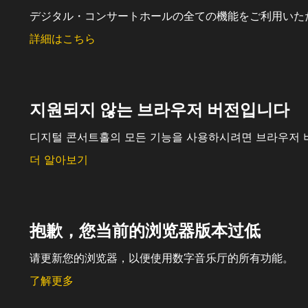
デジタル・コンサートホールの全ての機能をご利用いた
詳細はこちら
지원되지 않는 브라우저 버전입니다
디지털 콘서트홀의 모든 기능을 사용하시려면 브라우저 
더 알아보기
抱歉，您当前的浏览器版本过低
请更新您的浏览器，以便使用数字音乐厅的所有功能。
了解更多