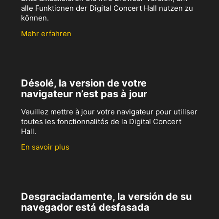
alle Funktionen der Digital Concert Hall nutzen zu
können.
Mehr erfahren
Désolé, la version de votre
navigateur n’est pas à jour
Veuillez mettre à jour votre navigateur pour utiliser
toutes les fonctionnalités de la Digital Concert
Hall.
En savoir plus
Desgraciadamente, la versión de su
navegador está desfasada