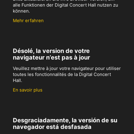
alle Funktionen der Digital Concert Hall nutzen zu
können.
Mehr erfahren
Désolé, la version de votre
navigateur n’est pas à jour
Veuillez mettre à jour votre navigateur pour utiliser
toutes les fonctionnalités de la Digital Concert
Hall.
En savoir plus
Desgraciadamente, la versión de su
navegador está desfasada