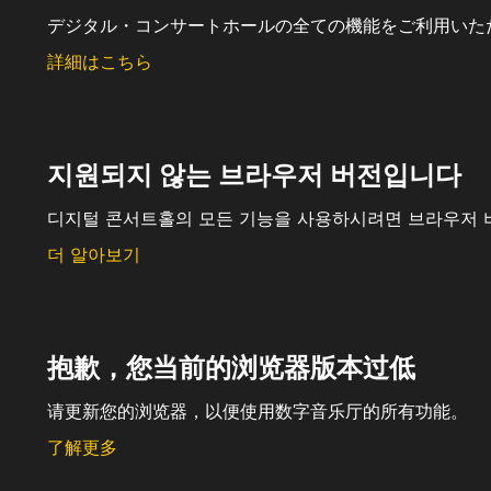
デジタル・コンサートホールの全ての機能をご利用いた
詳細はこちら
지원되지 않는 브라우저 버전입니다
디지털 콘서트홀의 모든 기능을 사용하시려면 브라우저 
더 알아보기
抱歉，您当前的浏览器版本过低
请更新您的浏览器，以便使用数字音乐厅的所有功能。
了解更多