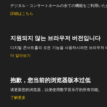
デジタル・コンサートホールの全ての機能をご利用いた
詳細はこちら
지원되지 않는 브라우저 버전입니다
디지털 콘서트홀의 모든 기능을 사용하시려면 브라우저 
더 알아보기
抱歉，您当前的浏览器版本过低
请更新您的浏览器，以便使用数字音乐厅的所有功能。
了解更多