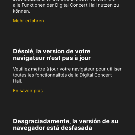
alle Funktionen der Digital Concert Hall nutzen zu
können.
Mehr erfahren
Désolé, la version de votre
navigateur n’est pas à jour
Veuillez mettre à jour votre navigateur pour utiliser
toutes les fonctionnalités de la Digital Concert
Hall.
En savoir plus
Desgraciadamente, la versión de su
navegador está desfasada