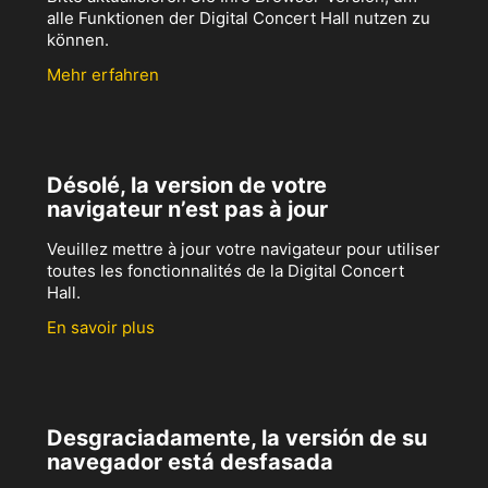
alle Funktionen der Digital Concert Hall nutzen zu
können.
Mehr erfahren
Désolé, la version de votre
navigateur n’est pas à jour
Veuillez mettre à jour votre navigateur pour utiliser
toutes les fonctionnalités de la Digital Concert
Hall.
En savoir plus
Desgraciadamente, la versión de su
navegador está desfasada