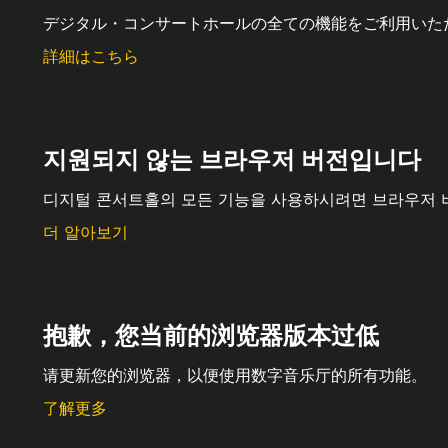
デジタル・コンサートホールの全ての機能をご利用いた
詳細はこちら
지원되지 않는 브라우저 버전입니다
디지털 콘서트홀의 모든 기능을 사용하시려면 브라우저 
더 알아보기
抱歉，您当前的浏览器版本过低
请更新您的浏览器，以便使用数字音乐厅的所有功能。
了解更多