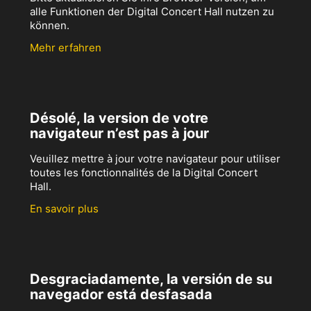
alle Funktionen der Digital Concert Hall nutzen zu
können.
Mehr erfahren
Désolé, la version de votre
navigateur n’est pas à jour
Veuillez mettre à jour votre navigateur pour utiliser
toutes les fonctionnalités de la Digital Concert
Hall.
En savoir plus
Desgraciadamente, la versión de su
navegador está desfasada