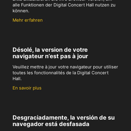
alle Funktionen der Digital Concert Hall nutzen zu
können.
Mehr erfahren
Désolé, la version de votre
navigateur n’est pas à jour
Veuillez mettre à jour votre navigateur pour utiliser
toutes les fonctionnalités de la Digital Concert
Hall.
En savoir plus
Desgraciadamente, la versión de su
navegador está desfasada