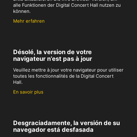
alle Funktionen der Digital Concert Hall nutzen zu
können.
Mehr erfahren
Désolé, la version de votre
navigateur n’est pas à jour
Veuillez mettre à jour votre navigateur pour utiliser
toutes les fonctionnalités de la Digital Concert
Hall.
En savoir plus
Desgraciadamente, la versión de su
navegador está desfasada