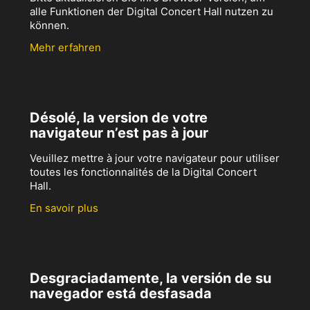
alle Funktionen der Digital Concert Hall nutzen zu
können.
Mehr erfahren
Désolé, la version de votre
navigateur n’est pas à jour
Veuillez mettre à jour votre navigateur pour utiliser
toutes les fonctionnalités de la Digital Concert
Hall.
En savoir plus
Desgraciadamente, la versión de su
navegador está desfasada