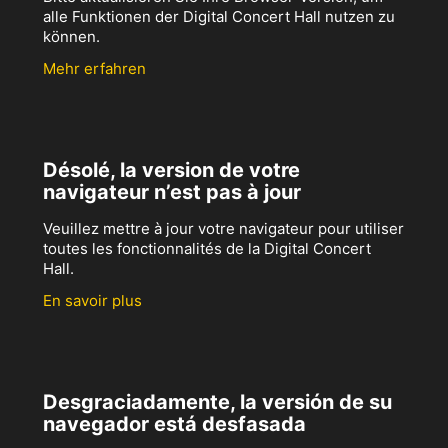
alle Funktionen der Digital Concert Hall nutzen zu
können.
Mehr erfahren
Désolé, la version de votre
navigateur n’est pas à jour
Veuillez mettre à jour votre navigateur pour utiliser
toutes les fonctionnalités de la Digital Concert
Hall.
En savoir plus
Desgraciadamente, la versión de su
navegador está desfasada