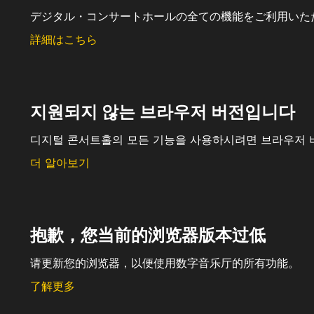
デジタル・コンサートホールの全ての機能をご利用いた
詳細はこちら
지원되지 않는 브라우저 버전입니다
디지털 콘서트홀의 모든 기능을 사용하시려면 브라우저 
더 알아보기
抱歉，您当前的浏览器版本过低
请更新您的浏览器，以便使用数字音乐厅的所有功能。
了解更多