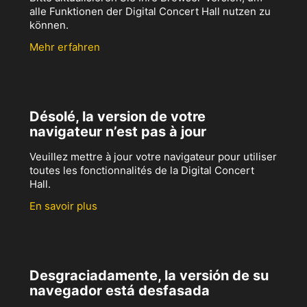
alle Funktionen der Digital Concert Hall nutzen zu
können.
Mehr erfahren
Désolé, la version de votre
navigateur n’est pas à jour
Veuillez mettre à jour votre navigateur pour utiliser
toutes les fonctionnalités de la Digital Concert
Hall.
En savoir plus
Desgraciadamente, la versión de su
navegador está desfasada