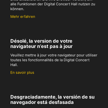
alle Funktionen der Digital Concert Hall nutzen zu
können.
Mehr erfahren
Désolé, la version de votre
navigateur n’est pas à jour
Veuillez mettre à jour votre navigateur pour utiliser
toutes les fonctionnalités de la Digital Concert
Hall.
En savoir plus
Desgraciadamente, la versión de su
navegador está desfasada