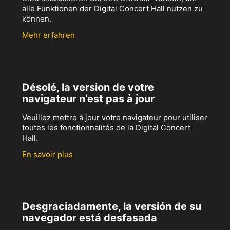
alle Funktionen der Digital Concert Hall nutzen zu
können.
Mehr erfahren
Désolé, la version de votre
navigateur n’est pas à jour
Veuillez mettre à jour votre navigateur pour utiliser
toutes les fonctionnalités de la Digital Concert
Hall.
En savoir plus
Desgraciadamente, la versión de su
navegador está desfasada