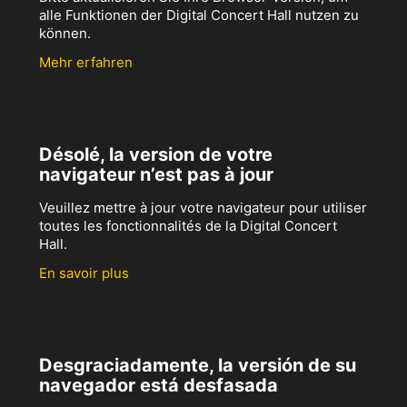
alle Funktionen der Digital Concert Hall nutzen zu
können.
Mehr erfahren
Désolé, la version de votre
navigateur n’est pas à jour
Veuillez mettre à jour votre navigateur pour utiliser
toutes les fonctionnalités de la Digital Concert
Hall.
En savoir plus
Desgraciadamente, la versión de su
navegador está desfasada