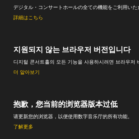
デジタル・コンサートホールの全ての機能をご利用いた
詳細はこちら
지원되지 않는 브라우저 버전입니다
디지털 콘서트홀의 모든 기능을 사용하시려면 브라우저 
더 알아보기
抱歉，您当前的浏览器版本过低
请更新您的浏览器，以便使用数字音乐厅的所有功能。
了解更多