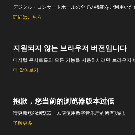
デジタル・コンサートホールの全ての機能をご利用いた
詳細はこちら
지원되지 않는 브라우저 버전입니다
디지털 콘서트홀의 모든 기능을 사용하시려면 브라우저 
더 알아보기
抱歉，您当前的浏览器版本过低
请更新您的浏览器，以便使用数字音乐厅的所有功能。
了解更多