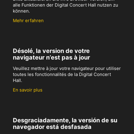
alle Funktionen der Digital Concert Hall nutzen zu
können.
Mehr erfahren
Désolé, la version de votre
navigateur n’est pas à jour
Veuillez mettre à jour votre navigateur pour utiliser
toutes les fonctionnalités de la Digital Concert
Hall.
En savoir plus
Desgraciadamente, la versión de su
navegador está desfasada