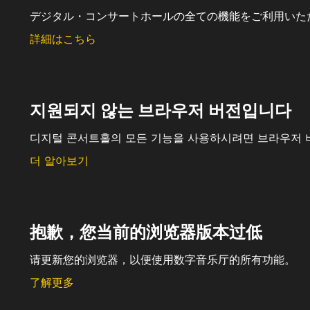
デジタル・コンサートホールの全ての機能をご利用いた
詳細はこちら
지원되지 않는 브라우저 버전입니다
디지털 콘서트홀의 모든 기능을 사용하시려면 브라우저 
더 알아보기
抱歉，您当前的浏览器版本过低
请更新您的浏览器，以便使用数字音乐厅的所有功能。
了解更多