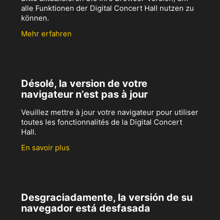
alle Funktionen der Digital Concert Hall nutzen zu
können.
Mehr erfahren
Désolé, la version de votre
navigateur n’est pas à jour
Veuillez mettre à jour votre navigateur pour utiliser
toutes les fonctionnalités de la Digital Concert
Hall.
En savoir plus
Desgraciadamente, la versión de su
navegador está desfasada