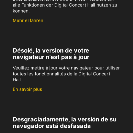
alle Funktionen der Digital Concert Hall nutzen zu
können.
Mehr erfahren
Désolé, la version de votre
navigateur n’est pas à jour
Veuillez mettre à jour votre navigateur pour utiliser
toutes les fonctionnalités de la Digital Concert
Hall.
En savoir plus
Desgraciadamente, la versión de su
navegador está desfasada