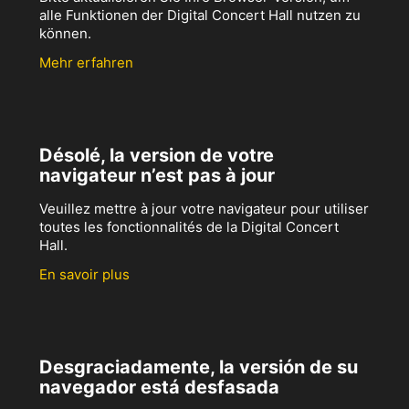
alle Funktionen der Digital Concert Hall nutzen zu
können.
Mehr erfahren
Désolé, la version de votre
navigateur n’est pas à jour
Veuillez mettre à jour votre navigateur pour utiliser
toutes les fonctionnalités de la Digital Concert
Hall.
En savoir plus
Desgraciadamente, la versión de su
navegador está desfasada