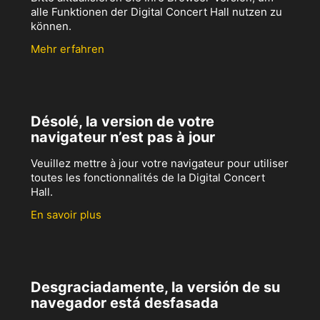
alle Funktionen der Digital Concert Hall nutzen zu
können.
Mehr erfahren
Désolé, la version de votre
navigateur n’est pas à jour
Veuillez mettre à jour votre navigateur pour utiliser
toutes les fonctionnalités de la Digital Concert
Hall.
En savoir plus
Desgraciadamente, la versión de su
navegador está desfasada