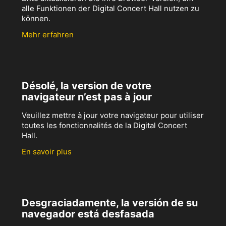
alle Funktionen der Digital Concert Hall nutzen zu
können.
Mehr erfahren
Désolé, la version de votre
navigateur n’est pas à jour
Veuillez mettre à jour votre navigateur pour utiliser
toutes les fonctionnalités de la Digital Concert
Hall.
En savoir plus
Desgraciadamente, la versión de su
navegador está desfasada