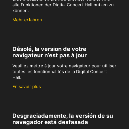
alle Funktionen der Digital Concert Hall nutzen zu
können.
Mehr erfahren
Désolé, la version de votre
navigateur n’est pas à jour
Veuillez mettre à jour votre navigateur pour utiliser
toutes les fonctionnalités de la Digital Concert
Hall.
En savoir plus
Desgraciadamente, la versión de su
navegador está desfasada