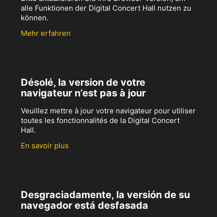
alle Funktionen der Digital Concert Hall nutzen zu
können.
Mehr erfahren
Désolé, la version de votre
navigateur n’est pas à jour
Veuillez mettre à jour votre navigateur pour utiliser
toutes les fonctionnalités de la Digital Concert
Hall.
En savoir plus
Desgraciadamente, la versión de su
navegador está desfasada