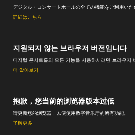
デジタル・コンサートホールの全ての機能をご利用いた
詳細はこちら
지원되지 않는 브라우저 버전입니다
디지털 콘서트홀의 모든 기능을 사용하시려면 브라우저 
더 알아보기
抱歉，您当前的浏览器版本过低
请更新您的浏览器，以便使用数字音乐厅的所有功能。
了解更多