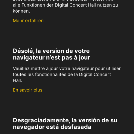
alle Funktionen der Digital Concert Hall nutzen zu
können.
Mehr erfahren
Désolé, la version de votre
navigateur n’est pas à jour
Veuillez mettre à jour votre navigateur pour utiliser
toutes les fonctionnalités de la Digital Concert
Hall.
En savoir plus
Desgraciadamente, la versión de su
navegador está desfasada