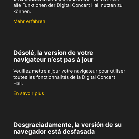
alle Funktionen der Digital Concert Hall nutzen zu
können.
Mehr erfahren
Désolé, la version de votre
navigateur n’est pas à jour
Veuillez mettre à jour votre navigateur pour utiliser
toutes les fonctionnalités de la Digital Concert
Hall.
En savoir plus
Desgraciadamente, la versión de su
navegador está desfasada