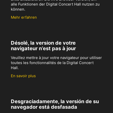
alle Funktionen der Digital Concert Hall nutzen zu
können.
Mehr erfahren
Désolé, la version de votre
navigateur n’est pas à jour
Veuillez mettre à jour votre navigateur pour utiliser
toutes les fonctionnalités de la Digital Concert
Hall.
En savoir plus
Desgraciadamente, la versión de su
navegador está desfasada