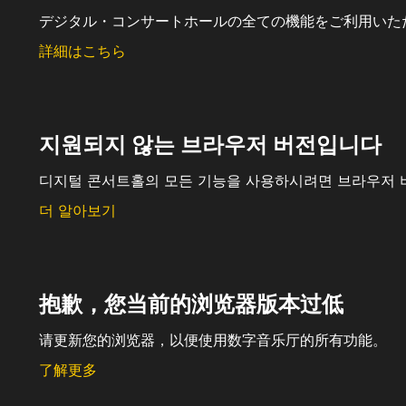
デジタル・コンサートホールの全ての機能をご利用いた
詳細はこちら
지원되지 않는 브라우저 버전입니다
디지털 콘서트홀의 모든 기능을 사용하시려면 브라우저 
더 알아보기
抱歉，您当前的浏览器版本过低
请更新您的浏览器，以便使用数字音乐厅的所有功能。
了解更多