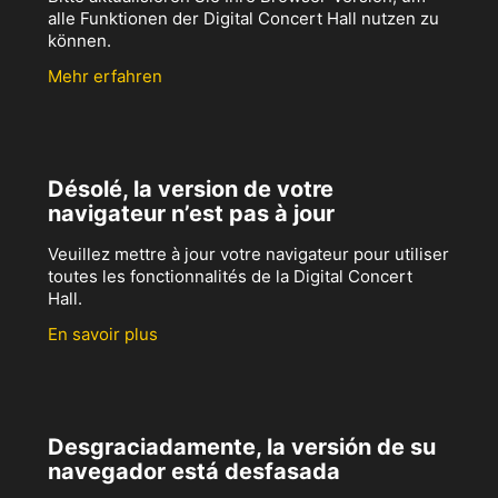
alle Funktionen der Digital Concert Hall nutzen zu
können.
Mehr erfahren
Désolé, la version de votre
navigateur n’est pas à jour
Veuillez mettre à jour votre navigateur pour utiliser
toutes les fonctionnalités de la Digital Concert
Hall.
En savoir plus
Desgraciadamente, la versión de su
navegador está desfasada