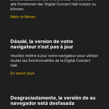
alle Funktionen der Digital Concert Hall nutzen zu
können.
Mehr erfahren
Désolé, la version de votre
navigateur n’est pas à jour
Veuillez mettre à jour votre navigateur pour utiliser
toutes les fonctionnalités de la Digital Concert
Hall.
En savoir plus
Desgraciadamente, la versión de su
navegador está desfasada