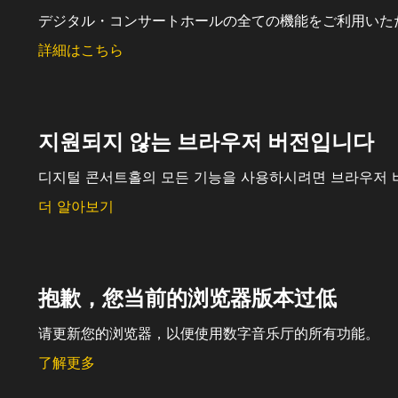
デジタル・コンサートホールの全ての機能をご利用いた
詳細はこちら
지원되지 않는 브라우저 버전입니다
디지털 콘서트홀의 모든 기능을 사용하시려면 브라우저 
더 알아보기
抱歉，您当前的浏览器版本过低
请更新您的浏览器，以便使用数字音乐厅的所有功能。
了解更多