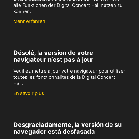
alle Funktionen der Digital Concert Hall nutzen zu
können.
Mehr erfahren
Désolé, la version de votre
navigateur n’est pas à jour
Veuillez mettre à jour votre navigateur pour utiliser
toutes les fonctionnalités de la Digital Concert
Hall.
En savoir plus
Desgraciadamente, la versión de su
navegador está desfasada