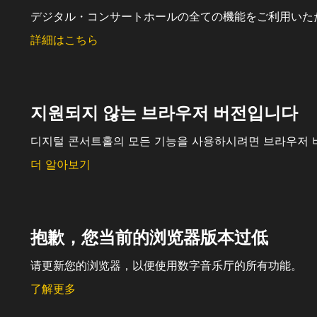
デジタル・コンサートホールの全ての機能をご利用いた
詳細はこちら
지원되지 않는 브라우저 버전입니다
디지털 콘서트홀의 모든 기능을 사용하시려면 브라우저 
더 알아보기
抱歉，您当前的浏览器版本过低
请更新您的浏览器，以便使用数字音乐厅的所有功能。
了解更多