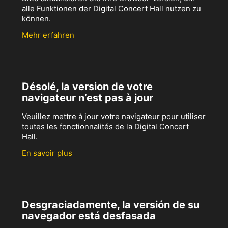
alle Funktionen der Digital Concert Hall nutzen zu
können.
Mehr erfahren
Désolé, la version de votre
navigateur n’est pas à jour
Veuillez mettre à jour votre navigateur pour utiliser
toutes les fonctionnalités de la Digital Concert
Hall.
En savoir plus
Desgraciadamente, la versión de su
navegador está desfasada