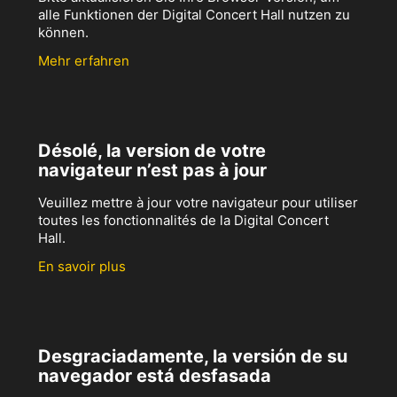
alle Funktionen der Digital Concert Hall nutzen zu
können.
Mehr erfahren
Désolé, la version de votre
navigateur n’est pas à jour
Veuillez mettre à jour votre navigateur pour utiliser
toutes les fonctionnalités de la Digital Concert
Hall.
En savoir plus
Desgraciadamente, la versión de su
navegador está desfasada