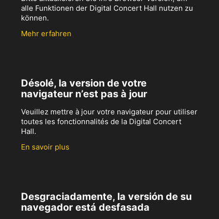
alle Funktionen der Digital Concert Hall nutzen zu
können.
Mehr erfahren
Désolé, la version de votre
navigateur n’est pas à jour
Veuillez mettre à jour votre navigateur pour utiliser
toutes les fonctionnalités de la Digital Concert
Hall.
En savoir plus
Desgraciadamente, la versión de su
navegador está desfasada