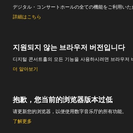
デジタル・コンサートホールの全ての機能をご利用いた
詳細はこちら
지원되지 않는 브라우저 버전입니다
디지털 콘서트홀의 모든 기능을 사용하시려면 브라우저 
더 알아보기
抱歉，您当前的浏览器版本过低
请更新您的浏览器，以便使用数字音乐厅的所有功能。
了解更多