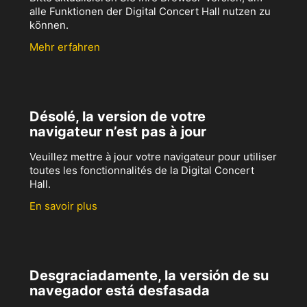
alle Funktionen der Digital Concert Hall nutzen zu
können.
Mehr erfahren
Désolé, la version de votre
navigateur n’est pas à jour
Veuillez mettre à jour votre navigateur pour utiliser
toutes les fonctionnalités de la Digital Concert
Hall.
En savoir plus
Desgraciadamente, la versión de su
navegador está desfasada