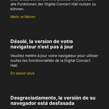
alle Funktionen der Digital Concert Hall nutzen zu
können.
Mehr erfahren
Désolé, la version de votre
navigateur n’est pas à jour
Veuillez mettre à jour votre navigateur pour utiliser
toutes les fonctionnalités de la Digital Concert
Hall.
En savoir plus
Desgraciadamente, la versión de su
navegador está desfasada