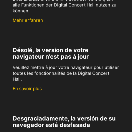
alle Funktionen der Digital Concert Hall nutzen zu
können.
Mehr erfahren
Désolé, la version de votre
navigateur n’est pas à jour
Veuillez mettre à jour votre navigateur pour utiliser
toutes les fonctionnalités de la Digital Concert
Hall.
En savoir plus
Desgraciadamente, la versión de su
navegador está desfasada