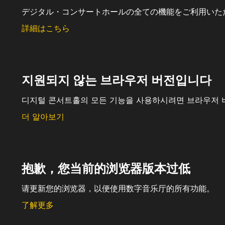
デジタル・コンサートホールの全ての機能をご利用いた
詳細はこちら
지원되지 않는 브라우저 버전입니다
디지털 콘서트홀의 모든 기능을 사용하시려면 브라우저 
더 알아보기
抱歉，您当前的浏览器版本过低
请更新您的浏览器，以便使用数字音乐厅的所有功能。
了解更多