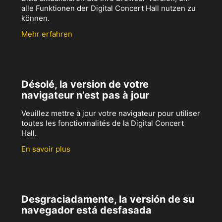
alle Funktionen der Digital Concert Hall nutzen zu
können.
Mehr erfahren
Désolé, la version de votre
navigateur n’est pas à jour
Veuillez mettre à jour votre navigateur pour utiliser
toutes les fonctionnalités de la Digital Concert
Hall.
En savoir plus
Desgraciadamente, la versión de su
navegador está desfasada